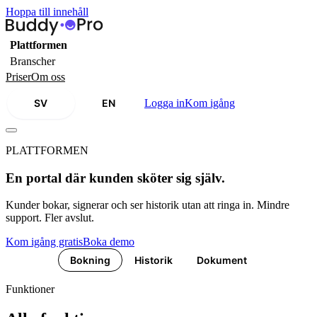
Hoppa till innehåll
Plattformen
Branscher
Priser
Om oss
SV
EN
Logga in
Kom igång
PLATTFORMEN
En portal där kunden sköter sig själv.
Kunder bokar, signerar och ser historik utan att ringa in. Mindre
support. Fler avslut.
Kom igång gratis
Boka demo
Bokning
Historik
Dokument
C
Funktioner