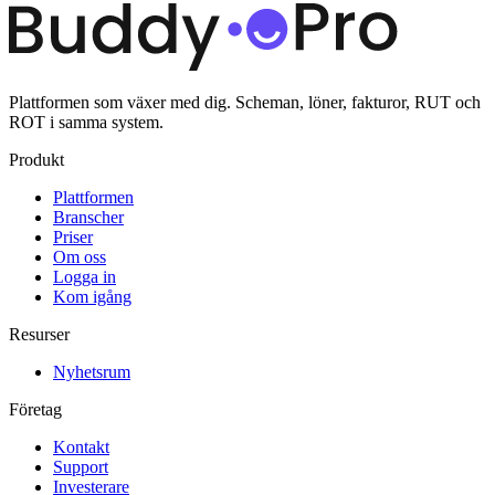
Plattformen som växer med dig. Scheman, löner, fakturor, RUT och
ROT i samma system.
Produkt
Plattformen
Branscher
Priser
Om oss
Logga in
Kom igång
Resurser
Nyhetsrum
Företag
Kontakt
Support
Investerare