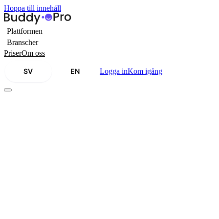
Hoppa till innehåll
Plattformen
Branscher
Priser
Om oss
SV
EN
Logga in
Kom igång
di.se
·
18 maj 2021